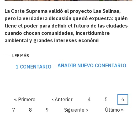
La Corte Suprema validó el proyecto Las Salinas,
pero la verdadera discusión quedó expuesta: quién
tiene el poder para definir el futuro de las ciudades
cuando chocan comunidades, incertidumbre
ambiental y grandes intereses económi
LEE MÁS
SOBRE
LAS
SALINAS:
AÑADIR NUEVO COMENTARIO
1 COMENTARIO
EL
FALLO
QUE
MOSTRÓ
CÓMO
SE
DECIDE
REALMENTE
Primera
« Primero
Página
‹ Anterior
Página
4
Página
5
Página
6
EL
Paginación
TERRITORIO
página
anterior
actual
Página
7
Página
8
Página
9
Siguiente
Siguiente >
Última
Último »
EN
CHILE
página
página