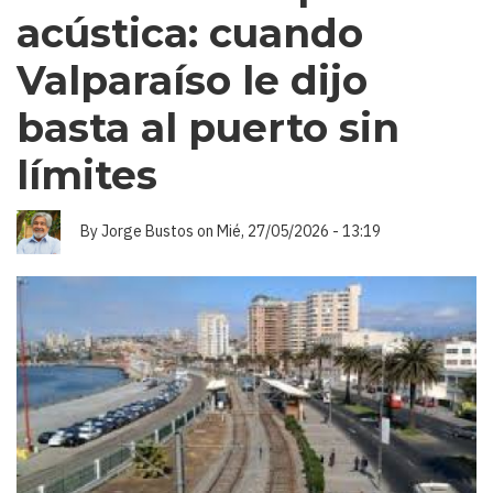
CONCESIONES
acústica: cuando
QUE
RICHARD
VON
Valparaíso le dijo
APPEN
QUIERE
PERPETUAR
basta al puerto sin
límites
By
Jorge Bustos
on
Mié, 27/05/2026 - 13:19