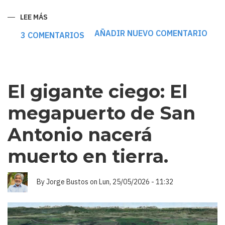
LEE MÁS
SOBRE
SAN
ANTONIO:
AÑADIR NUEVO COMENTARIO
3 COMENTARIOS
LA
UNANIMIDAD
DE
LOS
QUE
NO
LEEN
El gigante ciego: El
megapuerto de San
Antonio nacerá
muerto en tierra.
By
Jorge Bustos
on
Lun, 25/05/2026 - 11:32