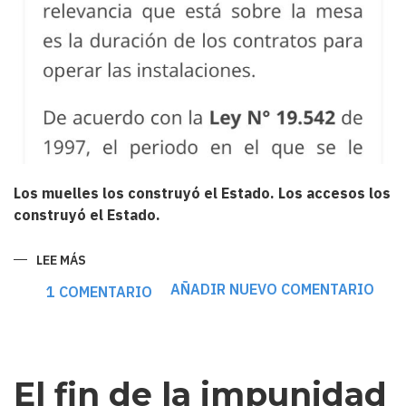
Los muelles los construyó el Estado. Los accesos los
construyó el Estado.
LEE MÁS
SOBRE
TREINTA
AÑOS
AÑADIR NUEVO COMENTARIO
1 COMENTARIO
NO
LES
BASTAN:
LA
VERDADERA
HISTORIA
DETRÁS
El fin de la impunidad
DE
LAS