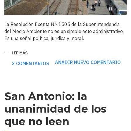
La Resolución Exenta N.º 1505 de la Superintendencia
del Medio Ambiente no es un simple acto administrativo.
Es una señal política, jurídica y moral.
LEE MÁS
SOBRE
EL
FIN
AÑADIR NUEVO COMENTARIO
3 COMENTARIOS
DE
LA
IMPUNIDAD
ACÚSTICA:
CUANDO
VALPARAÍSO
LE
San Antonio: la
DIJO
BASTA
AL
unanimidad de los
PUERTO
SIN
LÍMITES
que no leen