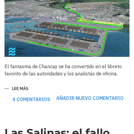
El fantasma de Chancay se ha convertido en el libreto
favorito de las autoridades y los analistas de oficina.
LEE MÁS
SOBRE
EL
GIGANTE
AÑADIR NUEVO COMENTARIO
4 COMENTARIOS
CIEGO:
EL
MEGAPUERTO
DE
SAN
ANTONIO
NACERÁ
Las Salinas: el fallo
MUERTO