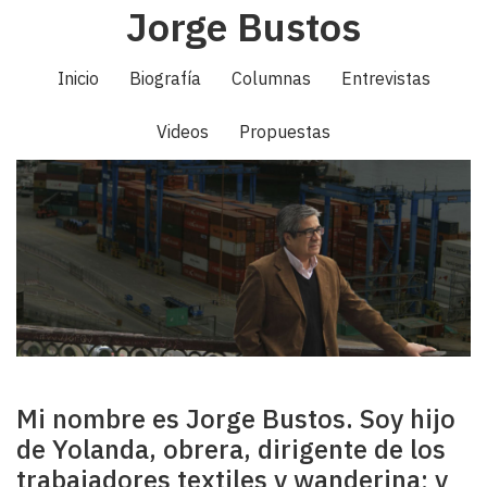
Jorge Bustos
Pasar
al
Navegación
contenido
Inicio
Biografía
Columnas
Entrevistas
principal
principal
Videos
Propuestas
Mi nombre es Jorge Bustos. Soy hijo
de Yolanda, obrera, dirigente de los
trabajadores textiles y wanderina; y