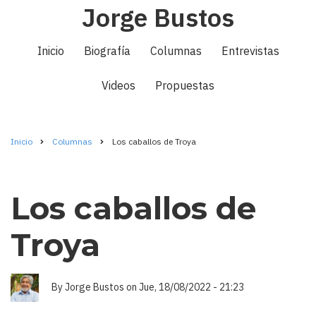
Jorge Bustos
Pasar
al
Navegación
contenido
Inicio
Biografía
Columnas
Entrevistas
principal
principal
Videos
Propuestas
Inicio
Columnas
Los caballos de Troya
Ruta
de
Los caballos de
navegación
Troya
By
Jorge Bustos
on
Jue, 18/08/2022 - 21:23