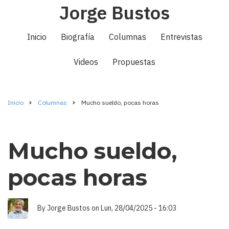
Jorge Bustos
Pasar
al
Navegación
contenido
Inicio
Biografía
Columnas
Entrevistas
principal
principal
Videos
Propuestas
Inicio
Columnas
Mucho sueldo, pocas horas
Ruta
de
Mucho sueldo,
navegación
pocas horas
By
Jorge Bustos
on
Lun, 28/04/2025 - 16:03